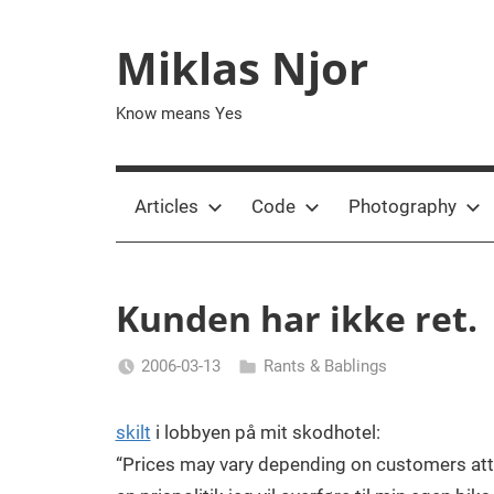
Skip
to
Miklas Njor
content
Know means Yes
Articles
Code
Photography
Kunden har ikke ret.
2006-03-13
Rants & Bablings
Miklas
Njor
skilt
i lobbyen på mit skodhotel:
“Prices may vary depending on customers atti