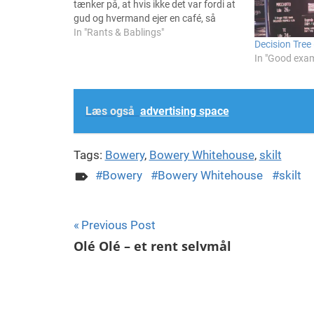
tænker på, at hvis ikke det var fordi at
gud og hvermand ejer en café, så
kunne det være fedt at åbne en. For
In "Rants & Bablings"
Decision Tree 
indretningens skyld, sgu' ikke for at
In "Good exa
stå…
Læs også
advertising space
Tags:
Bowery
,
Bowery Whitehouse
,
skilt
Bowery
Bowery Whitehouse
skilt
Indlægsnavigation
Previous Post
Olé Olé – et rent selvmål