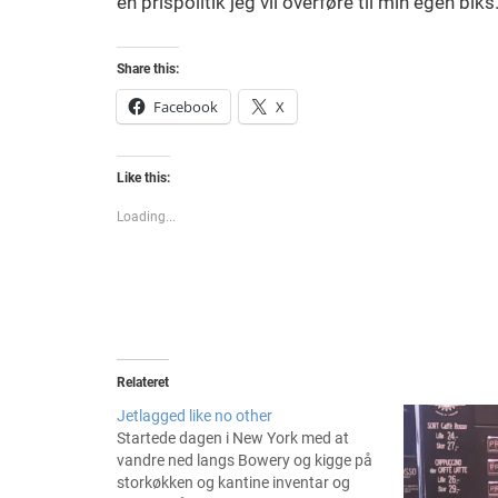
en prispolitik jeg vil overføre til min egen biks
Share this:
Facebook
X
Like this:
Loading...
Relateret
Jetlagged like no other
Startede dagen i New York med at
vandre ned langs Bowery og kigge på
storkøkken og kantine inventar og