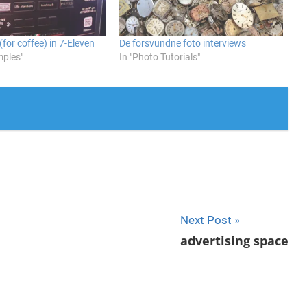
(for coffee) in 7-Eleven
De forsvundne foto interviews
mples"
In "Photo Tutorials"
Next Post
advertising space