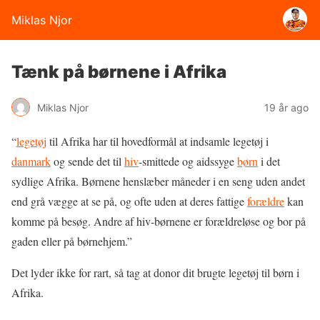
Miklas Njor
Tænk på børnene i Afrika
Miklas Njor
19 år ago
“
legetøj
til Afrika har til hovedformål at indsamle legetøj i
danmark
og sende det til
hiv
-smittede og aidssyge
børn
i det
sydlige Afrika. Børnene henslæber måneder i en seng uden andet
end grå vægge at se på, og ofte uden at deres fattige
forældre
kan
komme på besøg. Andre af hiv-børnene er forældreløse og bor på
gaden eller på børnehjem.”
Det lyder ikke for rart, så tag at donor dit brugte legetøj til børn i
Afrika.