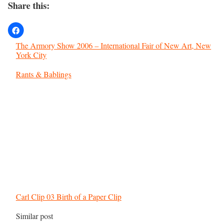
Share this:
The Armory Show 2006 – International Fair of New Art, New
York City
In relation to
Rants & Bablings
Carl Clip 03 Birth of a Paper Clip
In relation to
Similar post